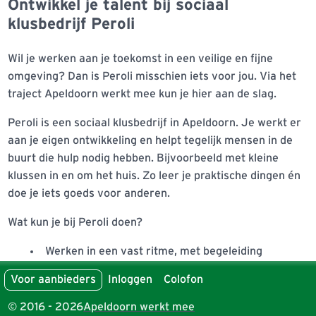
Ontwikkel je talent bij sociaal
klusbedrijf Peroli
Wil je werken aan je toekomst in een veilige en fijne
omgeving? Dan is Peroli misschien iets voor jou. Via het
traject Apeldoorn werkt mee kun je hier aan de slag.
Peroli is een sociaal klusbedrijf in Apeldoorn. Je werkt er
aan je eigen ontwikkeling en helpt tegelijk mensen in de
buurt die hulp nodig hebben. Bijvoorbeeld met kleine
klussen in en om het huis. Zo leer je praktische dingen én
doe je iets goeds voor anderen.
Wat kun je bij Peroli doen?
Werken in een vast ritme, met begeleiding
Leren door te doen
Voor aanbieders
Inloggen
Colofon
Praktische klussen uitvoeren bij mensen thuis
Je talenten ontdekken en groeien naar betaald
© 2016 - 2026
Apeldoorn werkt mee