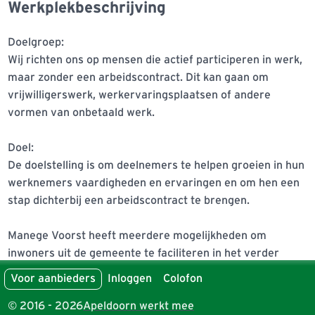
Werkplekbeschrijving
Doelgroep:

Wij richten ons op mensen die actief participeren in werk, 
maar zonder een arbeidscontract. Dit kan gaan om 
vrijwilligerswerk, werkervaringsplaatsen of andere 
vormen van onbetaald werk.

Doel:

De doelstelling is om deelnemers te helpen groeien in hun 
werknemers vaardigheden en ervaringen en om hen een 
stap dichterbij een arbeidscontract te brengen.

Manege Voorst heeft meerdere mogelijkheden om 
inwoners uit de gemeente te faciliteren in het verder 
aanleren van zijn of haar (werknemers) vaardigheden. Dit 
Voor aanbieders
Inloggen
Colofon
kan door hen zo zelfstandig mogelijk diverse 
werkzaamheden te (laten) uit voeren op en rond het 
© 2016 - 2026
Apeldoorn werkt mee